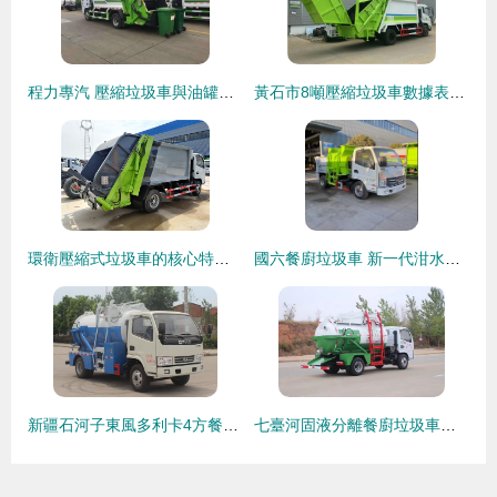
程力專汽 壓縮垃圾車與油罐車領域的專業制造廠家
黃石市8噸壓縮垃圾車數據表及專用車技術參數詳解
環衛壓縮式垃圾車的核心特點解析
國六餐廚垃圾車 新一代泔水收集車的環保革新
新疆石河子東風多利卡4方餐廚垃圾車 城市潔凈的可靠伙伴
七臺河固液分離餐廚垃圾車選購指南 如何判斷哪家質量好