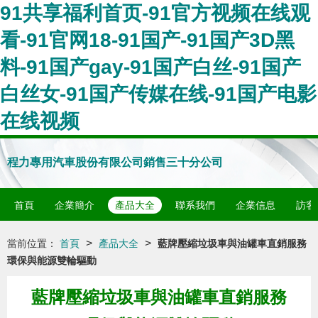
91共享福利首页-91官方视频在线观
看-91官网18-91国产-91国产3D黑
料-91国产gay-91国产白丝-91国产
白丝女-91国产传媒在线-91国产电影
在线视频
程力專用汽車股份有限公司銷售三十分公司
首頁
企業簡介
產品大全
聯系我們
企業信息
訪客
>
>
當前位置：
首頁
產品大全
藍牌壓縮垃圾車與油罐車直銷服務
環保與能源雙輪驅動
藍牌壓縮垃圾車與油罐車直銷服務