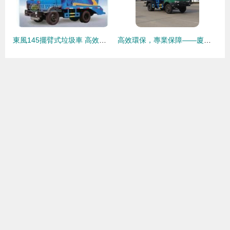
東風145擺臂式垃圾車 高效環保的城市清潔衛士
高效環保，專業保障——廈工楚勝自裝卸式垃圾車及油罐車全面解析