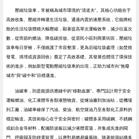
壓縮垃圾車，常被稱為城市環境的“清道夫”。其核心功能在于
高效收集、壓縮并轉運生活垃圾。通過內置的液壓系統，它能將松
散的生活垃圾體積大幅壓縮，顯著提高單次運輸效率，減少往返次
數，從而節約燃油、降低碳排放。從居民小區到商業街區，壓縮垃
圾車每日穿梭，不僅維護了市容整潔，更為后端垃圾處理（如焚燒
發電、填埋或資源回收）奠定了高效基礎。其發展也體現了環保技
術的進步，例如新型電動壓縮垃圾車的出現，正助力城市向“無廢
城市”與“碳中和”目標邁進。
油罐車，則是能源供應鏈中的“移動血脈”。專門設計用于安全
運輸燃油、化工液體等各類液態物資。從煉油廠到加油站，從機場
到工廠，油罐車確保了汽油、柴油、航空煤油乃至各類化工原料的
穩定輸送。其技術核心在于安全與密封：罐體多采用碳鋼、不銹鋼
或鋁合金等材料，配備防波板以減少液體震蕩，并集成先進的閥
門、呼吸閥及防靜電裝置，以應對易燃易爆風險。隨著能源結構多