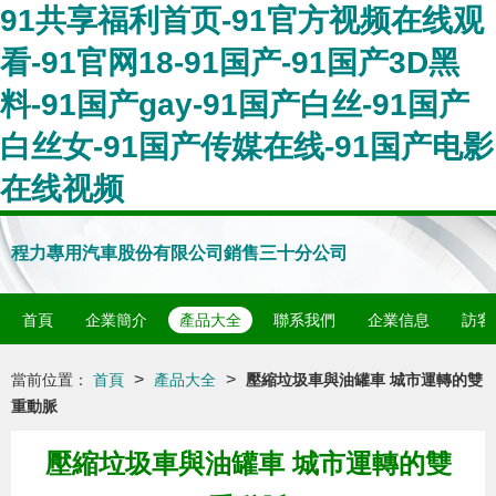
91共享福利首页-91官方视频在线观
看-91官网18-91国产-91国产3D黑
料-91国产gay-91国产白丝-91国产
白丝女-91国产传媒在线-91国产电影
在线视频
程力專用汽車股份有限公司銷售三十分公司
首頁
企業簡介
產品大全
聯系我們
企業信息
訪客
>
>
當前位置：
首頁
產品大全
壓縮垃圾車與油罐車 城市運轉的雙
重動脈
壓縮垃圾車與油罐車 城市運轉的雙