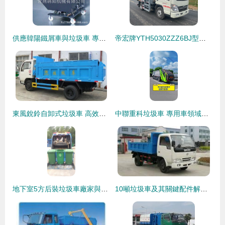
供應韓陽鐵屑車與垃圾車 專業工業與環衛解決方案
帝宏牌YTH5030ZZZ6BJ型自裝卸式垃圾車與油罐車的專業解析
東風銳鈴自卸式垃圾車 高效、可靠的城鄉環衛利器
中聯重科垃圾車 專用車領域的高效清潔專家，超值價驚喜來襲
地下室5方后裝垃圾車廠家與8方垃圾擠壓車價格解析
10噸垃圾車及其關鍵配件解析 交通運輸領域的清潔衛士