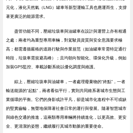
元化，液化天然氣（LNG）罐車等新型運輸工具也應運而生，支撐
著更廣泛的能源需求。
盡管功能不同，壓縮垃圾車與油罐車在設計與運營上亦有相通
之處：兩者均為重型專用車輛，對駕駛員資質與安全意識要求極
高；都需遵循嚴格的道路行駛與作業規范（如油罐車常需特定通行
時段，垃圾車需規避高峰）；且均朝向智能化、環保化升級，例如
加裝GPS監控、車載診斷系統以優化調度與維護。
綜上，壓縮垃圾車與油罐車，一者處理廢棄物的“終點”，一者
輸送能源的“起點”，兩者看似平行，實則共同維系著城市生態與工
業循環的平衡。它們的身影或許平凡，卻是城市化進程中不可或缺
的堅實齒輪，無聲地保障著社會日常的運行與發展。隨著智慧城市
與綠色交通的推進，這兩類專用車輛將持續進化，以更高效、更安
全、更清潔的姿態，繼續履行其城市動脈的重要使命。