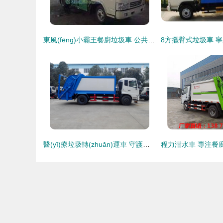
東風(fēng)小霸王餐廚垃圾車 公共環(huán)衛(wèi)設(shè)施新標(biāo)桿與價格解析
醫(yī)療垃圾轉(zhuǎn)運車 守護安全，廠家直銷值得信賴