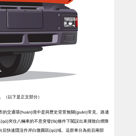
。（以下是正文部分）
市的交通環(huán)境中是與歷史背景無關(guān)常見。路邊
(qū)夾住八輛車的不意突發(fā)條件下闖誤出來揮致白煙降
向后快速隱沒作岸白微圓區(qū)域。這群車分為前后兩部