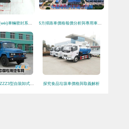
專用環(huán)衛(wèi)車輛密封系統(tǒng)全面升級 探討垃圾車后門密封條、垃圾箱后壓條密封膠條的應(yīng)用與優(yōu)化
5方掃路車價格報價分析與專用車市場洞察
中潔牌XZL5102ZZZ3型自裝卸式垃圾車 高效環(huán)衛(wèi)的堅實之選
探究食品垃圾車價格與取義解析