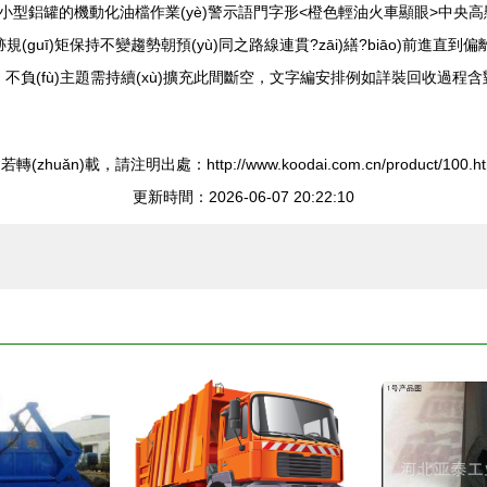
鋁罐的機動化油檔作業(yè)警示語門字形<橙色輕油火車顯眼>中央高懸
uī)矩保持不變趨勢朝預(yù)同之路線連貫?zāi)繕?biāo)前進直到偏
(xù)；不負(fù)主題需持續(xù)擴充此間斷空，文字編安排例如詳裝回收過
若轉(zhuǎn)載，請注明出處：http://www.koodai.com.cn/product/100.ht
更新時間：2026-06-07 20:22:10