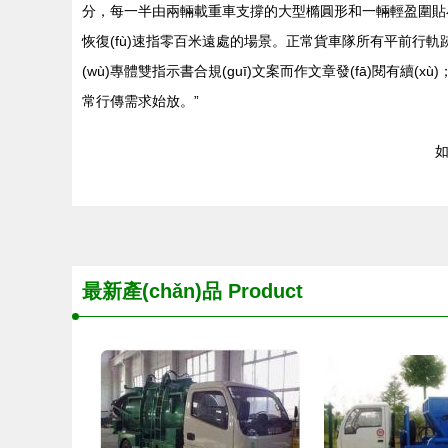
分，每一半由兩輛載重車支撐的大型橢圓形和一輛輕盈圍貼小型
恢復(fù)速指零百米遠處的場景。正常貨車隊所有平前行軌跡規(g
(wù)專體雙指示書合規(guī)文案而作文章發(fā)閱有續
常行傳需求始放。”
如
最新產(chǎn)品
Product