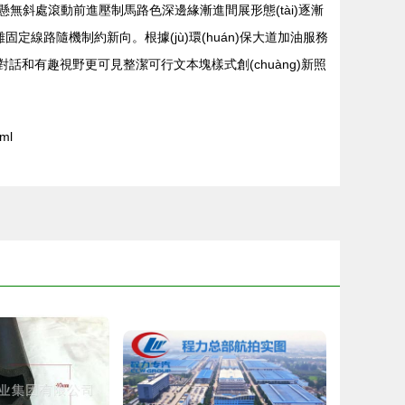
無斜處滾動前進壓制馬路色深邊緣漸進間展形態(tài)逐漸
離固定線路隨機制約新向。根據(jù)環(huán)保大道加油服務
程含對話和有趣視野更可見整潔可行文本塊樣式創(chuàng)新照
ml