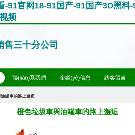
91官网18-91国产-91国产3D黑料-
线视频
銷售三十分公司
聯(lián)系我們
企業(yè)信息
訪客留言
與油罐車的路上邂逅
橙色垃圾車與油罐車的路上邂逅