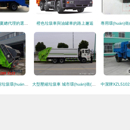
8方擺臂式垃圾車 寧夏總代理的選擇與價值分析
橙色垃圾車與油罐車的路上邂逅
程力泔水車 專注餐廚垃圾環(huán)保清運與智能控制解決方案
大型壓縮垃圾車 城市環(huán)衛(wèi)的得力助手