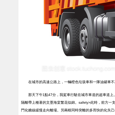
在城市的高速公路上，一輛橙色垃圾車和一隊油罐車不
那天下午1點47分，我駕車行駛在城市車道的超車道上。safe
隔離帶上種著的文墨海棠繁花似錦。
safety>此時，前
門化糖線緩慢走向離場。另兩根同時突離的多而快的化失己載