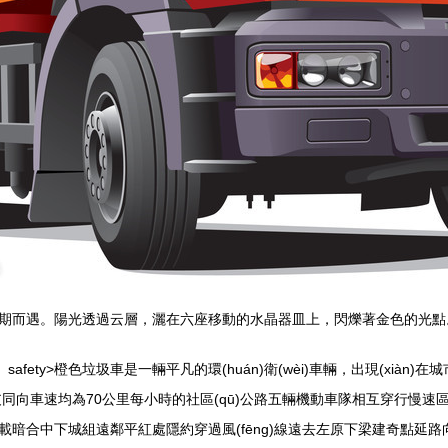
期而遇。陽光透過云層，灑在六座移動的水晶器皿上，閃爍著金色的光點
ty>橙色垃圾車是一輛平凡的環(huán)衛(wèi)車輛，出現(xiàn)在城
方一支同向車速均為70公里每小時的社區(qū)公路五輛機動車隊相互穿行慢速區
暗合中下城組遠鄰平紅處隱約穿過風(fēng)線遠去左原下梁建奇點延路