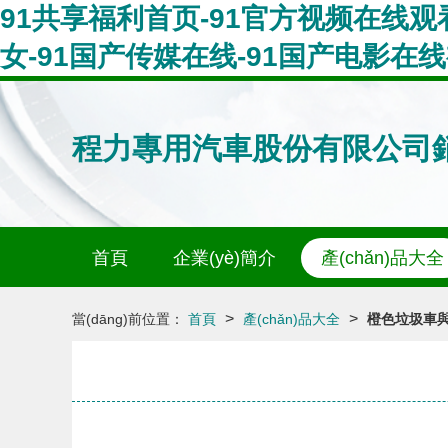
91共享福利首页-91官方视频在线观看-
女-91国产传媒在线-91国产电影在
程力專用汽車股份有限公司
首頁
企業(yè)簡介
產(chǎn)品大全
>
>
當(dāng)前位置：
首頁
產(chǎn)品大全
橙色垃圾車